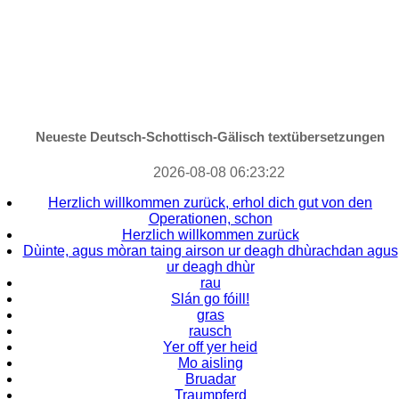
Neueste Deutsch-Schottisch-Gälisch textübersetzungen
2026-08-08 06:23:22
Herzlich willkommen zurück, erhol dich gut von den
Operationen, schon
Herzlich willkommen zurück
Dùinte, agus mòran taing airson ur deagh dhùrachdan agus
ur deagh dhùr
rau
Slán go fóill!
gras
rausch
Yer off yer heid
Mo aisling
Bruadar
Traumpferd