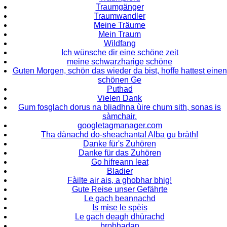
Traumgänger
Traumwandler
Meine Träume
Mein Traum
Wildfang
Ich wünsche dir eine schöne zeit
meine schwarzharige schöne
Guten Morgen, schön das wieder da bist, hoffe hattest einen
schönen Ge
Puthad
Vielen Dank
Gum fosglach dorus na bliadhna ùire chum sith, sonas is
sàmchair.
googletagmanager.com
Tha dànachd do-sheachanta! Alba gu bràth!
Danke für's Zuhören
Danke für das Zuhören
Go hifreann leat
Bladier
Fàilte air ais, a ghobhar bhig!
Gute Reise unser Gefährte
Le gach beannachd
Is mise le spèis
Le gach deagh dhùrachd
brobhadan